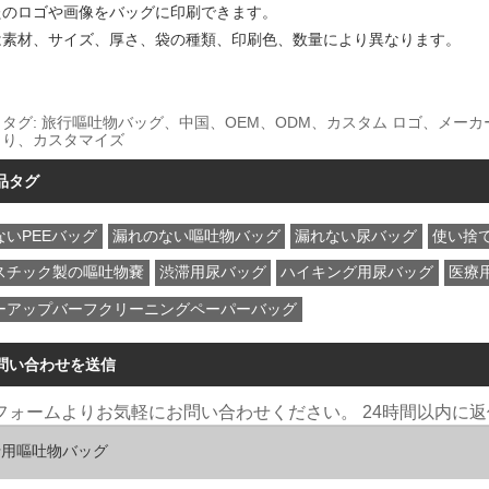
たのロゴや画像をバッグに印刷できます。
は素材、サイズ、厚さ、袋の種類、印刷色、数量により異なります。
タグ: 旅行嘔吐物バッグ、中国、OEM、ODM、カスタム ロゴ、メ
もり、カスタマイズ
品タグ
ないPEEバッグ
漏れのない嘔吐物バッグ
漏れない尿バッグ
使い捨
スチック製の嘔吐物嚢
渋滞用尿バッグ
ハイキング用尿バッグ
医療
ーアップバーフクリーニングペーパーバッグ
問い合わせを送信
フォームよりお気軽にお問い合わせください。 24時間以内に