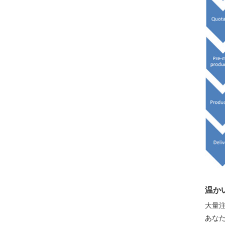
温か
大量
あな