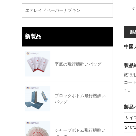
エアレイドペーパーナプキン
製
新製品
中国
平底の飛行機酔いバッグ
製品
旅行
コー
す。
ブロックボトム飛行機酔い
バッグ
製品
サイ
240*
シャープボトム飛行機酔い