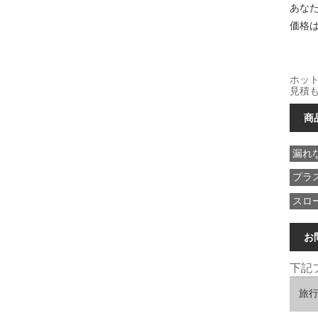
あな
価格
ホット
見積
商
漏れ
プラ
スロ
お
下記