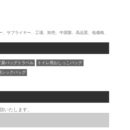
ーカー、サプライヤー、工場、卸売、中国製、高品質、低価格、
て尿バッグトラベル
トイレ用おしっこバッグ
用シックバッグ
返信いたします。