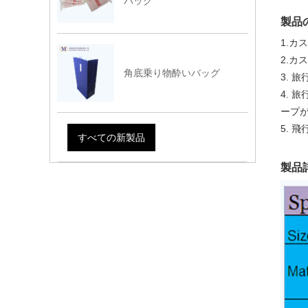
バッグ
製品
1.カ
2.カ
角底乗り物酔いバッグ
3. 
4.
ープ
5. 
すべての新製品
製品