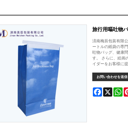
旅行用嘔吐物
済南梅辰包装有限公司
ートルの紙袋の専門
吐物バッグ、健康
す。 さらに、絵画
イダーをお客様に提
お問い合わせを送信
Facebook
X
Wh