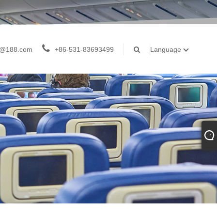
z@188.com
+86-531-83693499
Language