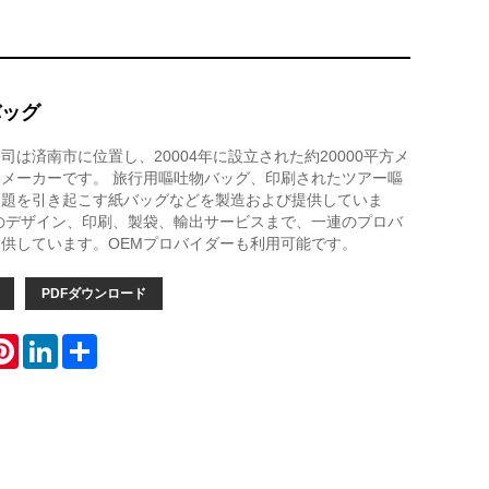
バッグ
は済南市に位置し、20004年に設立された約20000平方メ
メーカーです。 旅行用嘔吐物バッグ、印刷されたツアー嘔
問題を引き起こす紙バッグなどを製造および提供していま
のデザイン、印刷、製袋、輸出サービスまで、一連のプロバ
供しています。OEMプロバイダーも利用可能です。
PDFダウンロード
atsApp
Pinterest
LinkedIn
Share