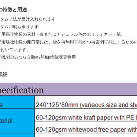
の特徴と用途
スタム寸法が受け入れられます
スタム印刷も承ります
旅行用嘔吐物袋の素材 - 白またはナチュラル色のポリラミネート紙。
 旅行用嘔吐物袋の開口部には、袋を再利用可能かつ再密閉可能にするた
が付いています。
飛行機/鉄道/バス/自動車/船舶/病院廃棄物用
詳細