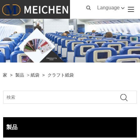
Language
家
>
製品
>
紙袋
>
クラフト紙袋
製品