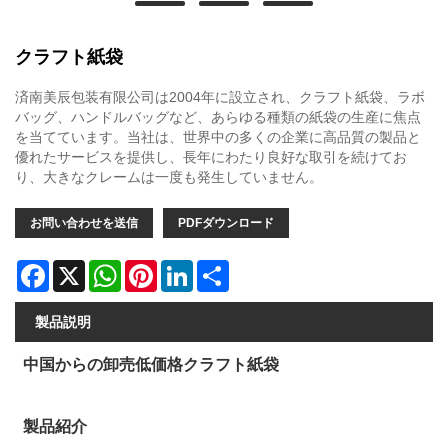
クラフト紙袋
済南美辰包装有限公司は2004年に設立され、クラフト紙袋、ラボ
バッグ、ハンドルバッグなど、あらゆる種類の紙袋の生産に焦点
を当てています。当社は、世界中の多くの企業に高品質の製品と
優れたサービスを提供し、長年にわたり良好な取引を続けてお
り、大きなクレームは一度も発生していません。
お問い合わせを送信
PDFダウンロード
Facebook
X
WhatsApp
Pinterest
LinkedIn
Share
製品説明
中国からの卸売低価格クラフト紙袋
製品紹介