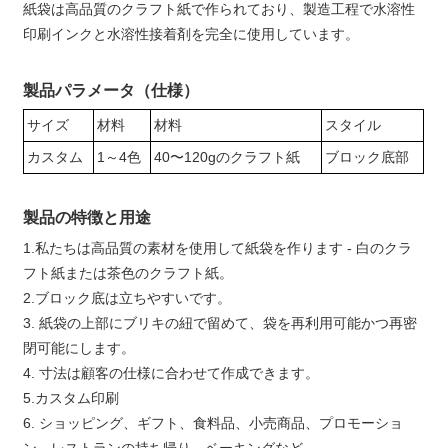
紙袋は高品質のクラフト紙で作られており、製造工程で水溶性
印刷インクと水溶性接着剤を完全に使用しています。
製品パラメータ（仕様）
サイズ
材料
材料
スタイル
カスタム
1～4色
40〜120gのクラフト紙
ブロック底部
製品の特徴と用途
1.私たちは高品質の素材を使用して紙袋を作ります - 白のクラ
フト紙または茶色のクラフト紙。
2.ブロック底は立ちやすいです。
3. 紙袋の上部にブリキの紐で留めて、袋を再利用可能かつ再密
閉可能にします。
4. 寸法は顧客の仕様に合わせて作成できます。
5.カスタム印刷
6. ショッピング、ギフト、食料品、小売商品、プロモーショ
ン、レストランの持ち帰り、ベーキングなど。