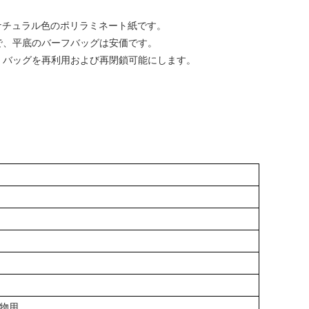
はナチュラル色のポリラミネート紙です。
で、平底のバーフバッグは安価です。
て、バッグを再利用および再閉鎖可能にします。
棄物用