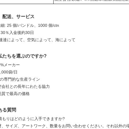
、配送、サービス
: 25 個/バンドル、1000 個/ctn
30％入金後約30日
 速達によって、空気によって、海によって
私たちを選ぶのですか?
100%メーカー
00,000袋/日
6つの専門的な生産ライン
航空会社との長年にわたる協力
高品質で最高の価格
ある質問
見積もりはどのように入手できますか?
 素材、サイズ、アートワーク、数量をお問い合わせください。それ以外