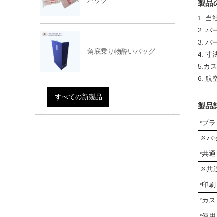
バッグ
製品
1. 
2.
3.
角底乗り物酔いバッグ
4. 
5.カ
6. 
すべての新製品
製品
*ブ
※バ
*共
※共
*印刷
*カ
*使