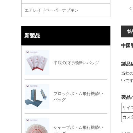
エアレイドペーパーナプキン
製
新製品
中国
平底の飛行機酔いバッグ
製品
当社
いで
ブロックボトム飛行機酔い
製品
バッグ
サイ
カス
シャープボトム飛行機酔い