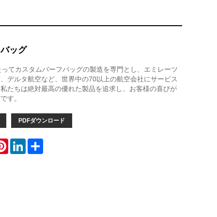
フバッグ
たってカスタムバーフバッグの製造を専門とし、エミレーツ
、デルタ航空など、世界中の70以上の航空会社にサービス
。私たちは絶対最高の優れた製品を追求し、お客様の喜びが
びです。
PDFダウンロード
atsApp
Pinterest
LinkedIn
Share