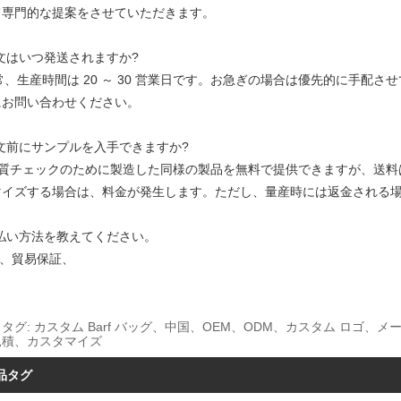
て専門的な提案をさせていただきます。
注文はいつ発送されますか?
通常、生産時間は 20 ～ 30 営業日です。お急ぎの場合は優先的に手
にお問い合わせください。
注文前にサンプルを入手できますか?
品質チェックのために製造した同様の製品を無料で提供できますが、送料
マイズする場合は、料金が発生します。ただし、量産時には返金される
支払い方法を教えてください。
T/T、貿易保証、
タグ: カスタム Barf バッグ、中国、OEM、ODM、カスタム ロ
見積、カスタマイズ
品タグ