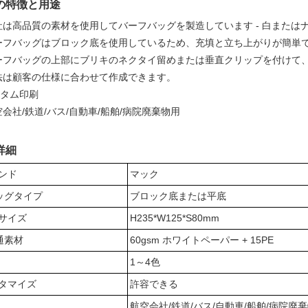
の特徴と用途
当社は高品質の素材を使用してバーフバッグを製造しています - 白また
 バーフバッグはブロック底を使用しているため、充填と立ち上がりが簡単
 バーフバッグの上部にブリキのネクタイ留めまたは垂直クリップを付け
寸法は顧客の仕様に合わせて作成できます。
スタム印刷
航空会社/鉄道/バス/自動車/船舶/病院廃棄物用
詳細
ランド
マック
ッグタイプ
ブロック底または平底
通サイズ
H235*W125*S80mm
通素材
60gsm ホワイトペーパー + 15PE
1～4色
スタマイズ
許容できる
用
航空会社/鉄道/バス/自動車/船舶/病院廃