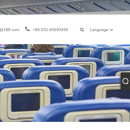
z@188.com
+86-531-83693499
Language