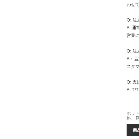
わせ
Q: 
A: 
営業
Q: 
A：
スタ
Q: 
A: 
ホット
格、
商