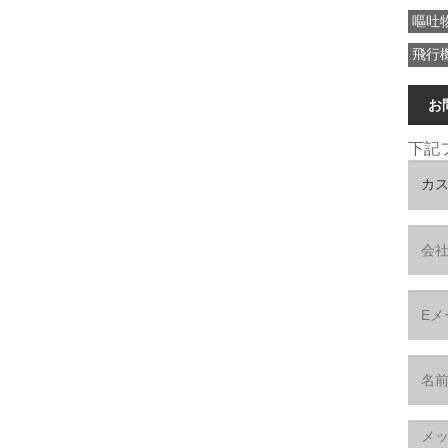
嘔吐
飛行
お
下記